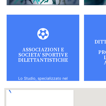
DITT
ASSOCIAZIONI E
PR
SOCIETA’ SPORTIVE
DILETTANTISTICHE
Lo Studio, specializzato nel
Lo St
mondo dell’associazionismo
sportivo, fornisce un supporto
prati
professionale completo,
della 
partendo dalla valutazione
ad