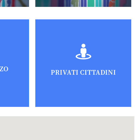
RZO
PRIVATI CITTADINI
stenza
estione
Lo Studio si occupa della
va e
redazione dei modelli 730,
 APS ed
dei modelli redditi P.F.,